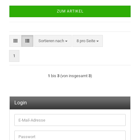
ZUM ARTIKEL
Sortieren nach
pro Seite
Sortieren nach
8 pro Seite
1
1
bis
3
(von insgesamt
3
)
Login
E-
Mail-
Adresse
Passwort