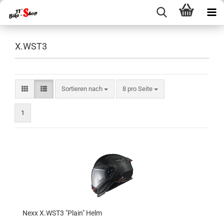
X.WST3
Sortieren nach
pro Seite
Sortieren nach
8 pro Seite
1
Nexx X.WST3 "Plain" Helm