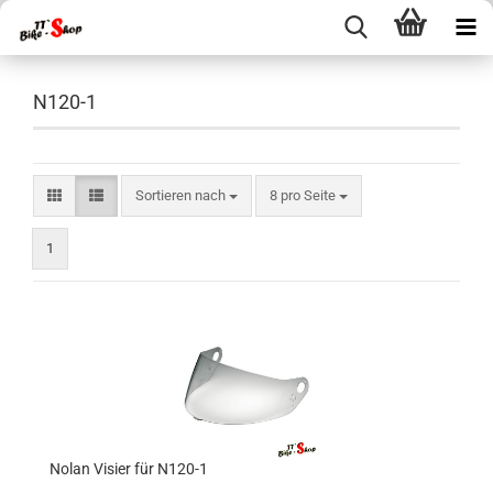
N120-1
Sortieren nach
pro Seite
Sortieren nach
8 pro Seite
1
Nolan Visier für N120-1