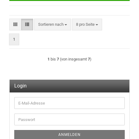
Sortieren nach
pro Seite
Sortieren nach
8 pro Seite
1
1
bis
7
(von insgesamt
7
)
Login
E-
Mail-
Adresse
Passwort
ANMELDEN