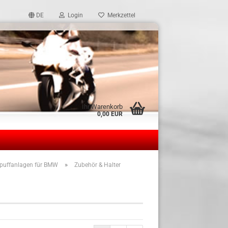
DE
Login
Merkzettel
Ihr Warenkorb
0,00 EUR
»
puffanlagen für BMW
Zubehör & Halter