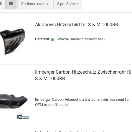
Sortieren nach
pro Seite
Sortieren nach
8 pro Seite
Akrapovic Hitzeschild für S & M 1000RR
Lieferzeit:
1 Woche
(Ausland abweichend)
Ilmberger Carbon Hitzeschutz Zwischenrohr fü
S & M 1000RR
Ilmberger Carbon Hitzeschutz Zwischenrohr, passend für
OEM Auspuffanlage