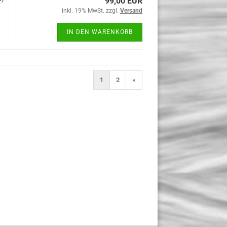
99,00 EUR
inkl. 19% MwSt. zzgl.
Versand
IN DEN WARENKORB
1
2
»