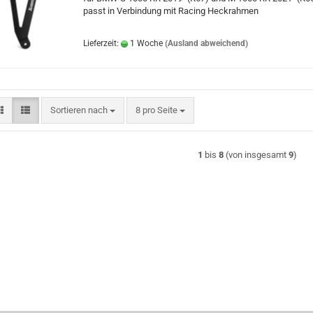
passt in Verbindung mit Racing Heckrahmen
Lieferzeit:
1 Woche
(Ausland abweichend)
Sortieren nach
pro Seite
Sortieren nach
8 pro Seite
1
bis
8
(von insgesamt
9
)