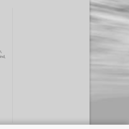
n,
ind,