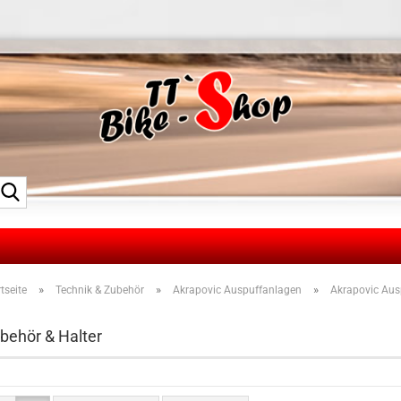
Suche...
»
»
»
tseite
Technik & Zubehör
Akrapovic Auspuffanlagen
Akrapovic Aus
behör & Halter