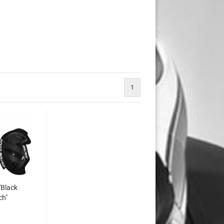
1
"Black
ch"