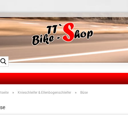
Suche...
»
»
tseite
Knieschleifer & Ellenbogenschleifer
Büse
se