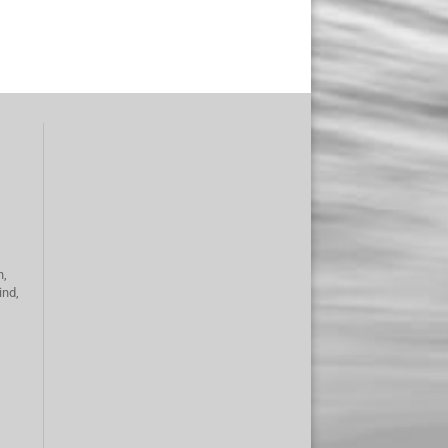
n,
ind,