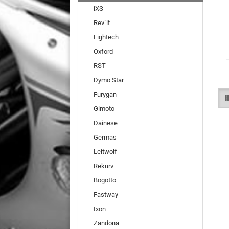
iXS
Rev´it
Lightech
Oxford
RST
Dymo Star
Furygan
Gimoto
Dainese
Germas
Leitwolf
Rekurv
Bogotto
Fastway
Ixon
Zandona