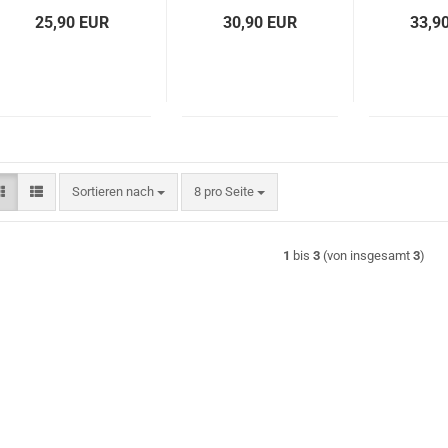
Farben
25,90 EUR
30,90 EUR
33,9
Sortieren nach
pro Seite
Sortieren nach
8 pro Seite
1
bis
3
(von insgesamt
3
)