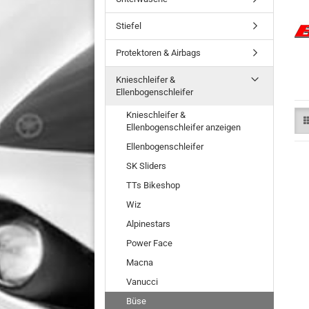
Stiefel
Protektoren & Airbags
Knieschleifer &
Ellenbogenschleifer
Knieschleifer &
Ellenbogenschleifer anzeigen
Ellenbogenschleifer
SK Sliders
TTs Bikeshop
Wiz
Alpinestars
Power Face
Macna
Vanucci
Büse