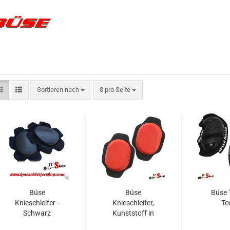
Sortieren nach
pro Seite
Sortieren nach
8 pro Seite
Büse
Büse
Büse 
Knieschleifer -
Knieschleifer,
Te
Schwarz
Kunststoff in
verschiedenen