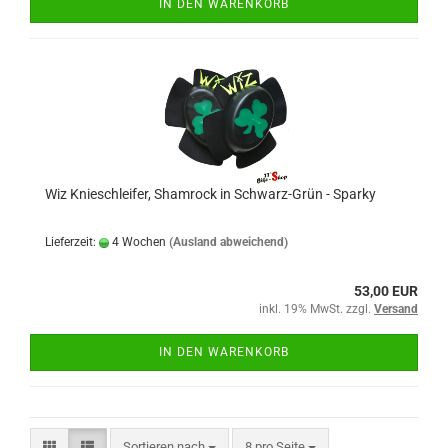
IN DEN WARENKORB
Wiz Knieschleifer, Shamrock in Schwarz-Grün - Sparky
Lieferzeit:
4 Wochen
(Ausland abweichend)
53,00 EUR
inkl. 19% MwSt. zzgl.
Versand
IN DEN WARENKORB
Sortieren nach
pro Seite
Sortieren nach
8 pro Seite