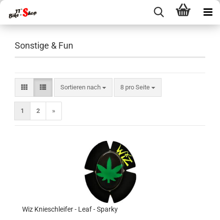
Sonstige & Fun
Sortieren nach
pro Seite
Sortieren nach
8 pro Seite
1
2
»
Wiz Knieschleifer - Leaf - Sparky