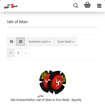
Isle of Man
Sortieren nach
pro Seite
Sortieren nach
8 pro Seite
1
2
»
Wiz Knieschleifer, Isle of Man in Rot-Weiß - Sparky