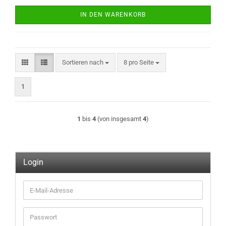
IN DEN WARENKORB
Sortieren nach
pro Seite
Sortieren nach
8 pro Seite
1
1
bis
4
(von insgesamt
4
)
Login
E-
Mail-
Adresse
Passwort