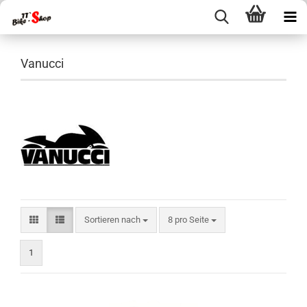
Vanucci
Sortieren nach
pro Seite
Sortieren nach
8 pro Seite
1