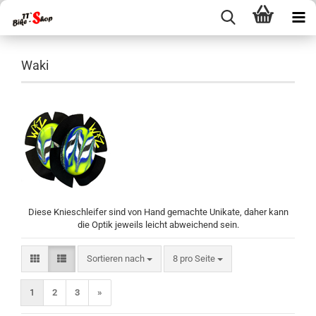
Waki
Diese Knieschleifer sind von Hand gemachte Unikate, daher kann
die Optik jeweils leicht abweichend sein.
Sortieren nach
pro Seite
Sortieren nach
8 pro Seite
1
2
3
»