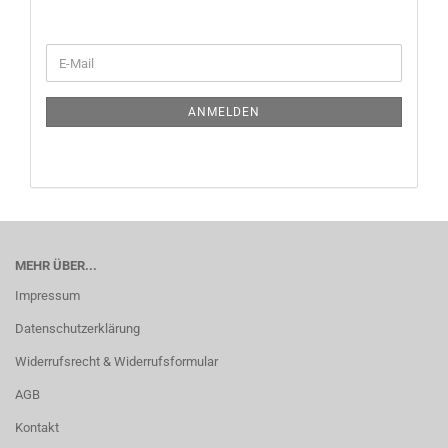
WEITER
E-
ZUR
Mail
NEWSLETTER-
ANMELDUNG
ANMELDEN
MEHR ÜBER...
Impressum
Datenschutzerklärung
Widerrufsrecht & Widerrufsformular
AGB
Kontakt