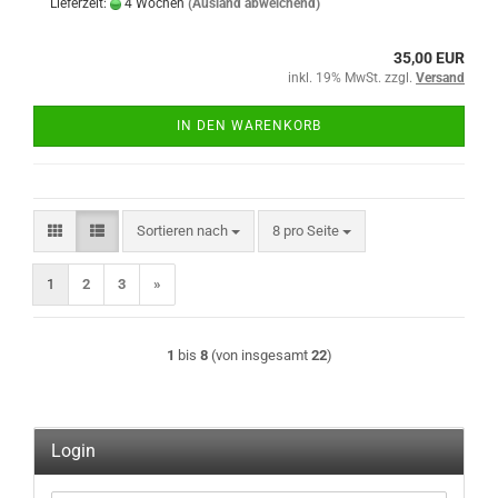
Lieferzeit:
4 Wochen
(Ausland abweichend)
35,00 EUR
inkl. 19% MwSt. zzgl.
Versand
IN DEN WARENKORB
Sortieren nach
pro Seite
Sortieren nach
8 pro Seite
1
2
3
»
1
bis
8
(von insgesamt
22
)
Login