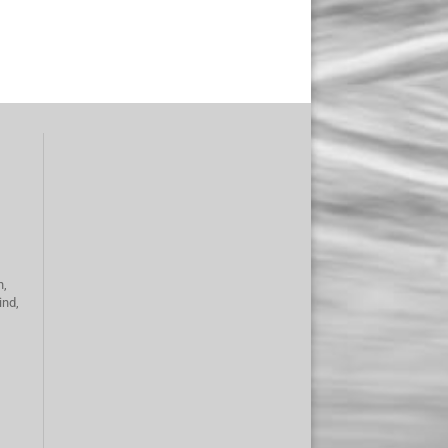
n,
ind,