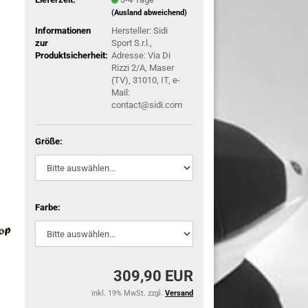
(Ausland abweichend)
Informationen
Hersteller: Sidi
zur
Sport S.r.l.,
Produktsicherheit:
Adresse: Via Di
Rizzi 2/A, Maser
(TV), 31010, IT, e-
Mail:
contact@sidi.com
Größe:
Farbe:
309,90 EUR
inkl. 19% MwSt. zzgl.
Versand