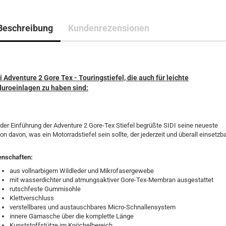
Beschreibung
Kundenrezensionen
i Adventure 2 Gore Tex - Touringstiefel, die auch für leichte
uroeinlagen zu haben sind:
 der Einführung der Adventure 2 Gore-Tex Stiefel begrüßte SIDI seine neueste
ion davon, was ein Motorradstiefel sein sollte, der jederzeit und überall einsetzb
enschaften:
aus vollnarbigem Wildleder und Mikrofasergewebe
mit wasserdichter und atmungsaktiver Gore-Tex-Membran ausgestattet
rutschfeste Gummisohle
Klettverschluss
verstellbares und austauschbares Micro-Schnallensystem
innere Gamasche über die komplette Länge
Kunststoffstütze im Knöchelbereich