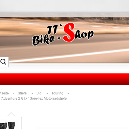
Suche...
»
»
»
»
tseite
Stiefel
Sidi
Touring
i "Adventure 2 GTX" Gore-Tex Motorradstiefel