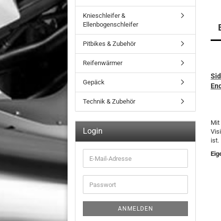
Knieschleifer &
Ellenbogenschleifer
Pitbikes & Zubehör
Reifenwärmer
Sid
Gepäck
End
Technik & Zubehör
Mit
Login
Vis
ist.
Eig
E-
Mail-
Adresse
Passwort
ANMELDEN